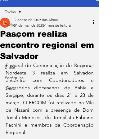
Todas
Diocese de Cruz das Almas
Todas
24 de mar. de 2025
1 min de leitura
Pascom realiza
Formação
encontro regional em
Diocese
Salvador
Mundo
Pastoral de Comunicação do Regional 
Brasil
Nordeste 3 realiza em Salvador, 
Paróquias
encontro com Coordenadores e 
Acessórios diocesanos de Bahia e 
Clero
Sergipe, durante os dias 21 a 23 de 
março. O ERCOM foi realizado na Vila 
de Nazaré com a presença de Dom 
Josafá Menezes, do Jornalista Fabiano 
Fachini e membros da Coordenação 
Regional. 