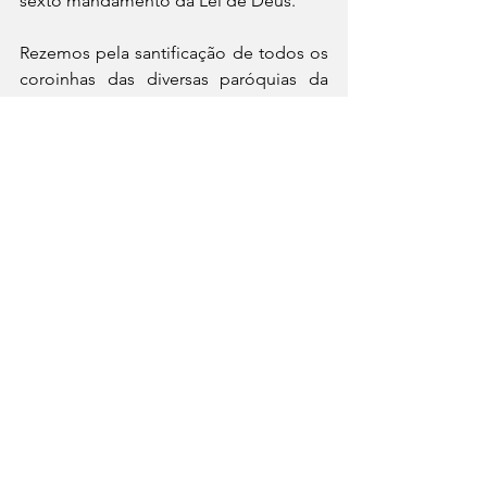
sexto mandamento da Lei de Deus.  
Rezemos pela santificação de todos os 
coroinhas das diversas paróquias da 
nossa Diocese, para que sejam crianças 
e adolescentes segundo o Coração 
Eucarístico de Jesus.  
Leia este texto com seu grupo de 
coroinhas e converse com os outros 
sobre o que mais chamou sua atenção. 
Dom Antonio Tourinho Neto 
Diocese