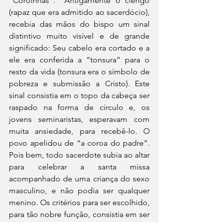
“Coroinhas”.  Antigamente o clérigo 
(rapaz que era admitido ao sacerdócio), 
recebia das mãos do bispo um sinal 
distintivo muito visível e de grande 
significado: Seu cabelo era cortado e a 
ele era conferida a “tonsura” para o 
resto da vida (tonsura era o símbolo de 
pobreza e submissão a Cristo). Este 
sinal consistia em o topo da cabeça ser 
raspado na forma de círculo e, os 
jovens seminaristas, esperavam com 
muita ansiedade, para recebê-lo. O 
povo apelidou de “a coroa do padre”.  
Pois bem, todo sacerdote subia ao altar 
para celebrar a santa missa 
acompanhado de uma criança do sexo 
masculino, e não podia ser qualquer 
menino. Os critérios para ser escolhido, 
para tão nobre função, consistia em ser 