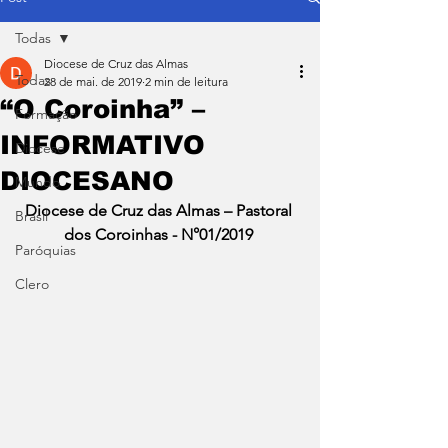
Todas
Diocese de Cruz das Almas
Todas
28 de mai. de 2019
2 min de leitura
“O Coroinha” –
Formação
INFORMATIVO
Diocese
DIOCESANO
Mundo
Diocese de Cruz das Almas – Pastoral 
Brasil
dos Coroinhas - N°01/2019
Paróquias
Clero