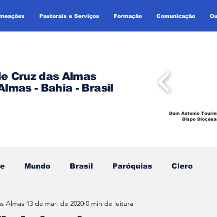
omeações
Pastorais e Serviços
Formação
Comunicação
Ou
de Cruz das Almas
Almas - Bahia - Brasil
Dom Antonio Tourin
Bispo Diocesa
se
Mundo
Brasil
Paróquias
Clero
as Almas
13 de mar. de 2020
0 min de leitura