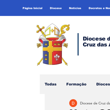
Página Inicial
Diocese
Notícias
Decretos e N
Diocese 
Cruz das 
Todas
Formação
Dioce
Diocese de Cruz d