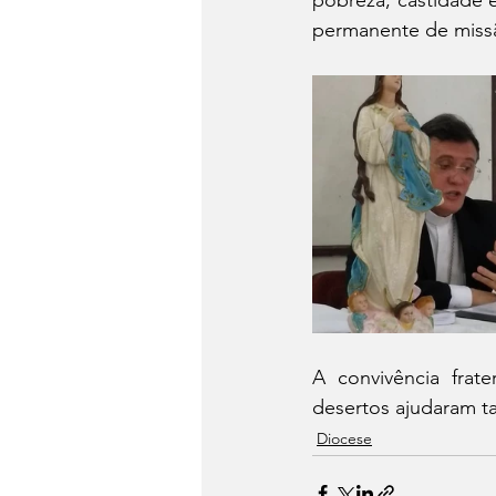
pobreza, castidade 
permanente de missã
A convivência frat
desertos ajudaram t
Diocese