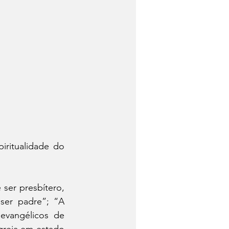
ritualidade do 
er presbítero, 
er padre”; “A 
evangélicos de 