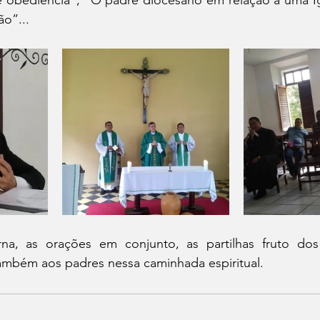
e obediência”; “O padre diocesano em relação a uma Ig
o”...
erna, as orações em conjunto, as partilhas fruto d
ambém aos padres nessa caminhada espiritual.