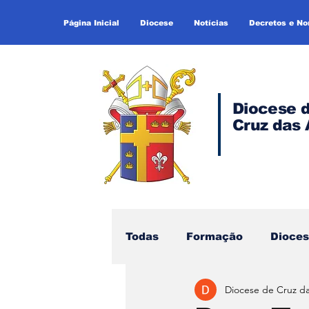
Página Inicial
Diocese
Notícias
Decretos e N
Diocese 
Cruz das 
Todas
Formação
Dioce
Diocese de Cruz d