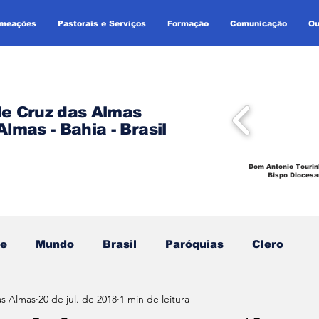
omeações
Pastorais e Serviços
Formação
Comunicação
Ou
de Cruz das Almas
Almas - Bahia - Brasil
Dom Antonio Tourin
Bispo Diocesa
se
Mundo
Brasil
Paróquias
Clero
as Almas
20 de jul. de 2018
1 min de leitura