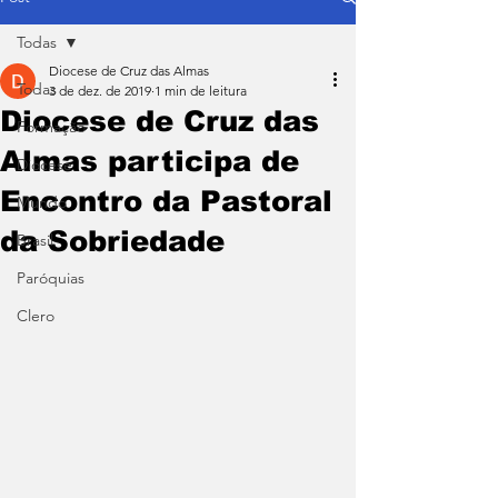
Todas
Diocese de Cruz das Almas
Todas
3 de dez. de 2019
1 min de leitura
Diocese de Cruz das
Formação
Almas participa de
Diocese
Encontro da Pastoral
Mundo
da Sobriedade
Brasil
Paróquias
Clero