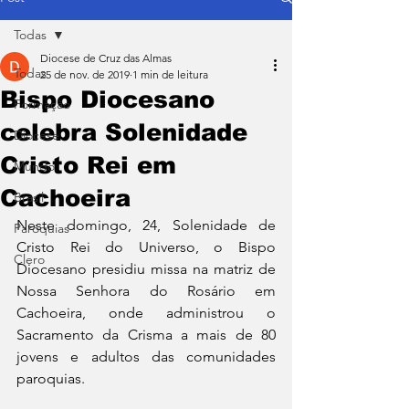
Todas
Diocese de Cruz das Almas
Todas
25 de nov. de 2019
1 min de leitura
Bispo Diocesano
Formação
celebra Solenidade
Diocese
Cristo Rei em
Mundo
Cachoeira
Brasil
Neste domingo, 24, Solenidade de 
Paróquias
Cristo Rei do Universo, o Bispo 
Clero
Diocesano presidiu missa na matriz de 
Nossa Senhora do Rosário em 
Cachoeira, onde administrou o 
Sacramento da Crisma a mais de 80 
jovens e adultos das comunidades 
paroquias.