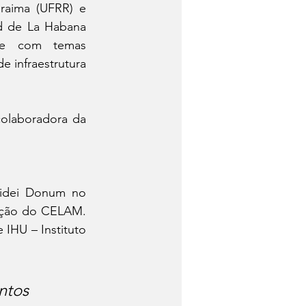
raima (UFRR) e 
d de La Habana 
te com temas 
e infraestrutura 
colaboradora da 
idei Donum no 
ção do CELAM. 
IHU – Instituto 
ntos 