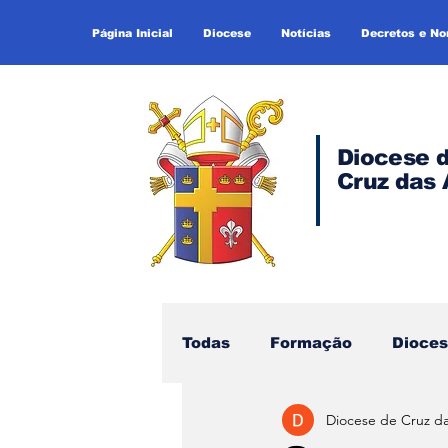
Página Inicial
Diocese
Notícias
Decretos e N
Diocese 
Cruz das 
Todas
Formação
Dioce
Diocese de Cruz d