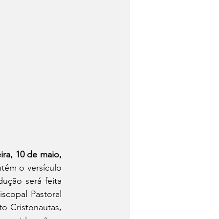
ra, 10 de maio, 
tém o versículo 
ção será feita 
copal Pastoral 
o Cristonautas, 