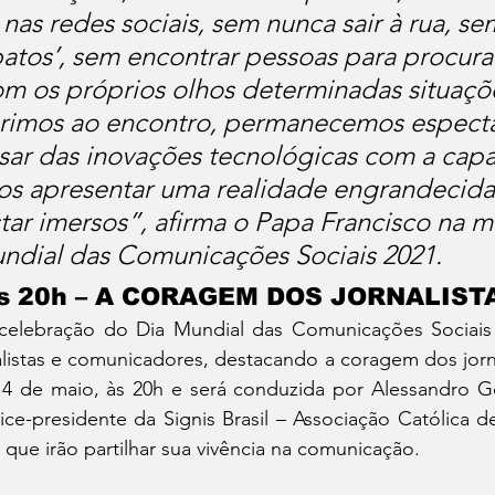
nas redes sociais, sem nunca sair à rua, sem
patos’, sem encontrar pessoas para procurar
com os próprios olhos determinadas situaçõ
brimos ao encontro, permanecemos espect
sar das inovações tecnológicas com a cap
os apresentar uma realidade engrandecida
tar imersos”, afirma o Papa Francisco na
ndial das Comunicações Sociais 2021.
 às 20h – A CORAGEM DOS JORNALIST
 celebração do Dia Mundial das Comunicações Sociais
istas e comunicadores, destacando a coragem dos jornali
, 14 de maio, às 20h e será conduzida por Alessandro G
ice-presidente da Signis Brasil – Associação Católica 
s que irão partilhar sua vivência na comunicação. 