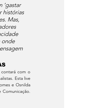
 ‘gastar 
 histórias 
es. Mas, 
adores 
acidade 
 onde 
 mensagem 
AS
 contará com o 
stas. Esta live 
omes e Osnilda 
de Comunicação. 