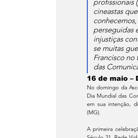
profissionais 
cineastas que
conhecemos, p
perseguidas e
injustiças co
se muitas gue
Francisco no 
das Comunica
16 de maio 
No domingo da Asce
Dia Mundial das Com
em sua intenção, d
(MG).
A primeira celebraç
Século 21, Rede Vid