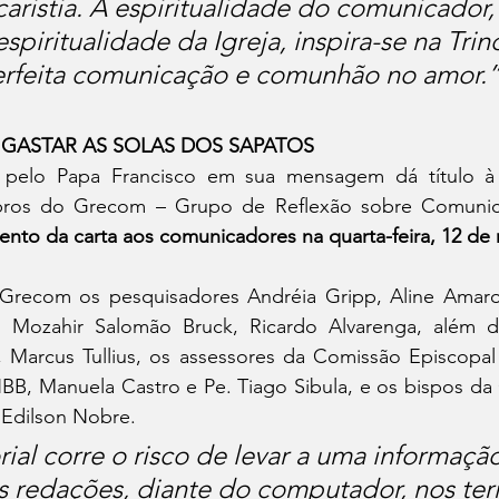
aristia. A espiritualidade do comunicador
piritualidade da Igreja, inspira-se na Trin
rfeita comunicação e comunhão no amor.” 
h – GASTAR AS SOLAS DOS SAPATOS
 pelo Papa Francisco em sua mensagem dá título à 
bros do Grecom – Grupo de Reflexão sobre Comuni
nto da carta aos comunicadores na quarta-feira, 12 de 
Grecom os pesquisadores Andréia Gripp, Aline Amaro,
, Mozahir Salomão Bruck, Ricardo Alvarenga, além d
 Marcus Tullius, os assessores da Comissão Episcopal P
, Manuela Castro e Pe. Tiago Sibula, e os bispos da
Edilson Nobre.
rial corre o risco de levar a uma informação
s redações, diante do computador, nos ter