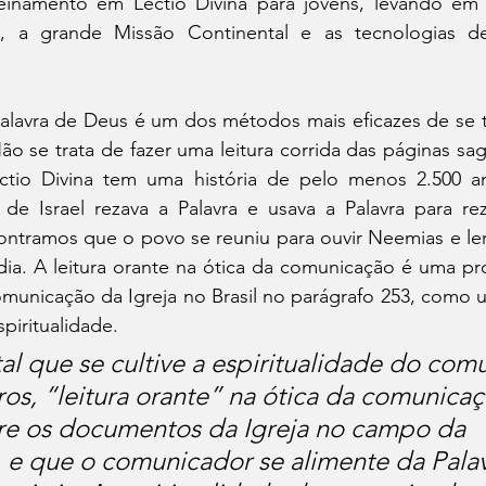
inamento em Lectio Divina para jovens, levando em 
, a grande Missão Continental e as tecnologias de
 Palavra de Deus é um dos métodos mais eficazes de se 
ão se trata de fazer uma leitura corrida das páginas sa
ectio Divina tem uma história de pelo menos 2.500 a
e Israel rezava a Palavra e usava a Palavra para reza
ntramos que o povo se reuniu para ouvir Neemias e ler 
ia. A leitura orante na ótica da comunicação é uma pro
omunicação da Igreja no Brasil no parágrafo 253, como 
spiritualidade.
l que se cultive a espiritualidade do com
ros, “leitura orante” na ótica da comunicaç
re os documentos da Igreja no campo da 
e que o comunicador se alimente da Palav