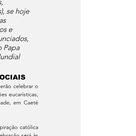
, 
, se hoje 
as 
os e 
unciados, 
o Papa 
undial 
OCIAIS 
rão celebrar o 
 eucarísticas, 
dade, em Caeté 
iração católica 
ebração será às 