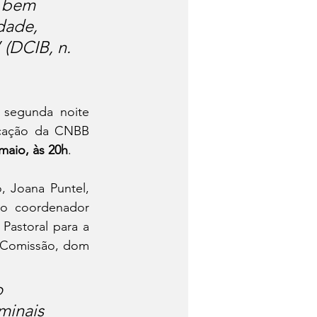
, bem 
dade, 
(DCIB, n. 
segunda noite 
cação da CNBB 
maio, às 20h
. 
 Joana Puntel, 
o coordenador 
astoral para a 
 Comissão, dom 
 
minais 