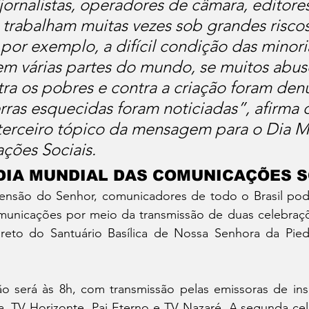
(jornalistas, operadores de câmara, editores
 trabalham muitas vezes sob grandes riscos)
or exemplo, a difícil condição das minori
m várias partes do mundo, se muitos abus
ntra os pobres e contra a criação foram den
rras esquecidas foram noticiadas”, afirma 
terceiro tópico da mensagem para o Dia M
ções Sociais.
– DIA MUNDIAL DAS COMUNICAÇÕES S
nsão do Senhor, comunicadores de todo o Brasil pode
unicações por meio da transmissão de duas celebrações
ireto do Santuário Basílica de Nossa Senhora da Pie
ão será às 8h, com transmissão pelas emissoras de insp
a, TV Horizonte, Pai Eterno e TV Nazaré. A segunda cel