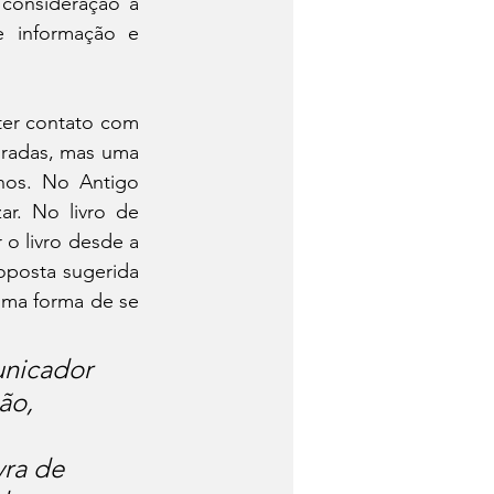
consideração a 
 informação e 
ter contato com 
gradas, mas uma 
nos. No Antigo 
r. No livro de 
o livro desde a 
posta sugerida 
uma forma de se 
unicador 
ão, 
ra de 