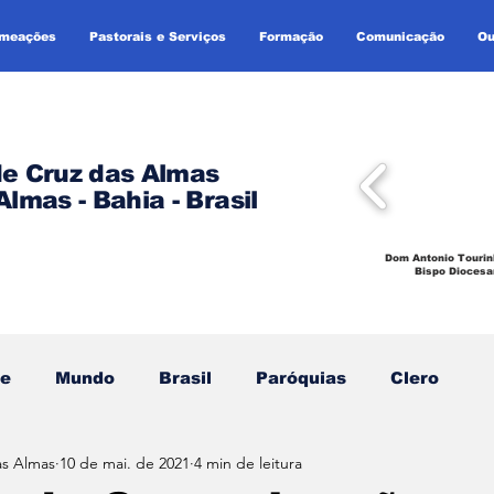
omeações
Pastorais e Serviços
Formação
Comunicação
Ou
de Cruz das Almas
Almas - Bahia - Brasil
Dom Antonio Tourin
Bispo Diocesa
se
Mundo
Brasil
Paróquias
Clero
as Almas
10 de mai. de 2021
4 min de leitura