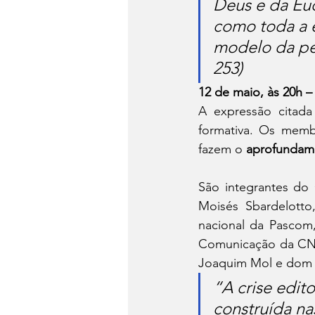
Deus e da Euc
como toda a es
modelo da pe
253)
12 de maio, às 20
A expressão citada
formativa. Os mem
fazem o 
aprofundame
São integrantes do 
Moisés Sbardelotto
nacional da Pascom,
Comunicação da CNBB
Joaquim Mol e dom 
“A crise edito
construída na