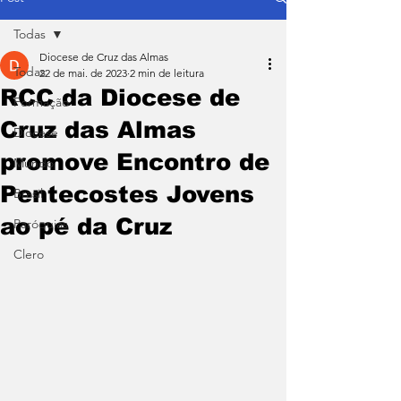
Todas
Diocese de Cruz das Almas
Todas
22 de mai. de 2023
2 min de leitura
RCC da Diocese de
Formação
Cruz das Almas
Diocese
promove Encontro de
Mundo
Pentecostes Jovens
Brasil
ao pé da Cruz
Paróquias
Clero