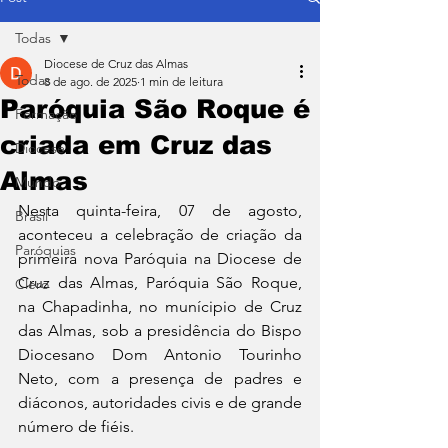
Todas
Diocese de Cruz das Almas
Todas
8 de ago. de 2025
1 min de leitura
Paróquia São Roque é
Formação
criada em Cruz das
Diocese
Almas
Mundo
Nesta quinta-feira, 07 de agosto, 
Brasil
aconteceu a celebração de criação da 
Paróquias
primeira nova Paróquia na Diocese de 
Cruz das Almas, Paróquia São Roque, 
Clero
na Chapadinha, no munícipio de Cruz 
das Almas, sob a presidência do Bispo 
Diocesano Dom Antonio Tourinho 
Neto, com a presença de padres e 
diáconos, autoridades civis e de grande 
número de fiéis.