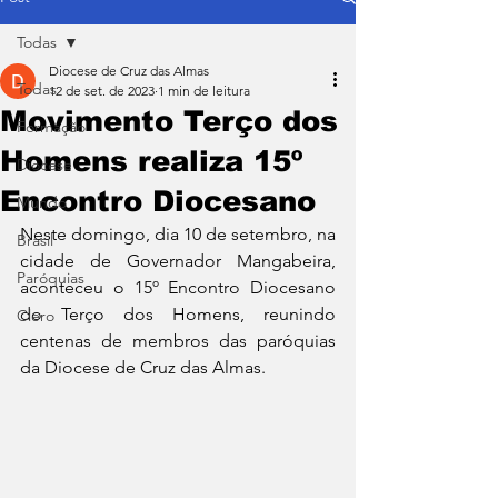
Todas
Diocese de Cruz das Almas
Todas
12 de set. de 2023
1 min de leitura
Movimento Terço dos
Formação
Homens realiza 15º
Diocese
Encontro Diocesano
Mundo
Neste domingo, dia 10 de setembro, na 
Brasil
cidade de Governador Mangabeira, 
Paróquias
aconteceu o 15º Encontro Diocesano 
do Terço dos Homens, reunindo 
Clero
centenas de membros das paróquias 
da Diocese de Cruz das Almas.