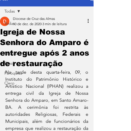
Todas
Diocese de Cruz das Almas
Todas
10 de dez. de 2020
3 min de leitura
Igreja de Nossa
Formação
Senhora do Amparo é
Diocese
entregue após 2 anos
Mundo
de restauração
Brasil
Na tarde desta quarta-feira, 09, o 
Paróquias
Instituto do Patrimônio Histórico e 
Clero
Artístico Nacional (IPHAN) realizou a 
entrega civil da Igreja de Nossa  
Senhora do Amparo, em Santo Amaro-
BA. A cerimônia foi restrita às 
autoridades Religiosas, Federais e 
Municipais, além de funcionários da 
empresa que realizou a restauração da 