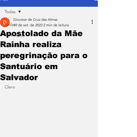
Todas
Diocese de Cruz das Almas
Todas
19 de set. de 2022
2 min de leitura
Apostolado da Mãe
Formação
Rainha realiza
Diocese
peregrinação para o
Mundo
Santuário em
Brasil
Salvador
Paróquias
Clero