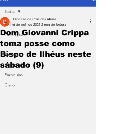
Todas
Diocese de Cruz das Almas
Todas
6 de out. de 2021
2 min de leitura
Dom Giovanni Crippa
Formação
toma posse como
Diocese
Bispo de Ilhéus neste
Mundo
sábado (9)
Brasil
Paróquias
Clero