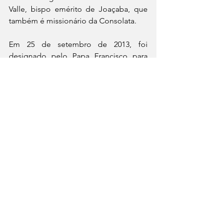
Valle, bispo emérito de Joaçaba, que 
também é missionário da Consolata.
Em 25 de setembro de 2013, foi 
designado pelo Papa Francisco para 
ser administrador apostólico da 
diocese de Estância. Em 9 de julho de 
2014, dom Giovanni foi efetivamente 
nomeado bispo daquela diocese e sua 
posse ocorreu em 24 de agosto 
seguinte. No dia 11 de agosto de 2021, 
o Papa Francisco nomeou como Bispo 
da Diocese de Ilhéus. A posse canônica 
ocorrerá no dia 09 outubro, às 10h, na 
Catedral de São Sebastião. 
Brasil