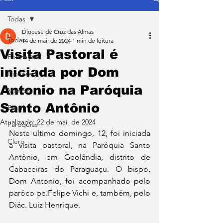
Todas
Diocese de Cruz das Almas
Todas
14 de mai. de 2024
1 min de leitura
Visita Pastoral é
Formação
iniciada por Dom
Diocese
Antonio na Paróquia
Mundo
Santo Antônio
Brasil
Atualizado:
22 de mai. de 2024
Paróquias
Neste ultimo domingo, 12, foi iniciada 
Clero
a visita pastoral, na Paróquia Santo 
Antônio, em Geolândia, distrito de 
Cabaceiras do Paraguaçu. O bispo, 
Dom Antonio, foi acompanhado pelo 
paróco pe.Felipe Vichi e, também, pelo 
Diác. Luiz Henrique.