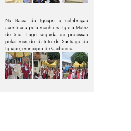
Na Bacia do Iguape a celebração 
aconteceu pela manhã na Igreja Matriz 
de São Tiago seguida de procissão 
pelas ruas do distrito de Santiago do 
Iguape, município de Cachoeira.
Em Saubara a celebração foi realizada 
na Igreja Matriz de São Domingos de 
Gusmão as 8h seguida de procissão 
pelas ruas do centro da cidade.