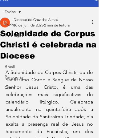
Todas
Diocese de Cruz das Almas
Todas
20 de jun. de 2025
2 min de leitura
Solenidade de Corpus
Formação
Christi é celebrada na
Diocese
Diocese
Mundo
Brasil
A Solenidade de Corpus Christi, ou do 
Paróquias
Santíssimo Corpo e Sangue de Nosso 
Senhor Jesus Cristo, é uma das 
Clero
celebrações mais significativas do 
calendário litúrgico. Celebrada 
anualmente na quinta-feira após a 
Solenidade da Santíssima Trindade, ela 
exalta a presença real de Jesus no 
Sacramento da Eucaristia, um dos 