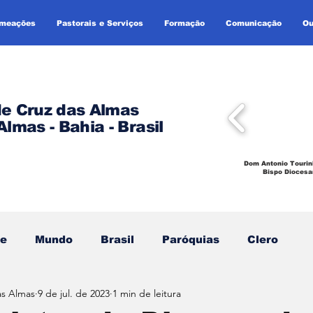
omeações
Pastorais e Serviços
Formação
Comunicação
Ou
de Cruz das Almas
Almas - Bahia - Brasil
Dom Antonio Tourin
Bispo Diocesa
se
Mundo
Brasil
Paróquias
Clero
as Almas
9 de jul. de 2023
1 min de leitura