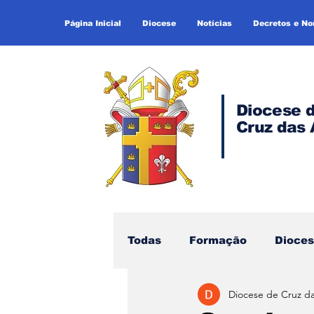
Página Inicial
Diocese
Notícias
Decretos e N
Diocese 
Cruz das 
Todas
Formação
Dioce
Diocese de Cruz d