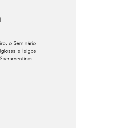
m
ro, o Seminário 
iosas e leigos 
acramentinas - 