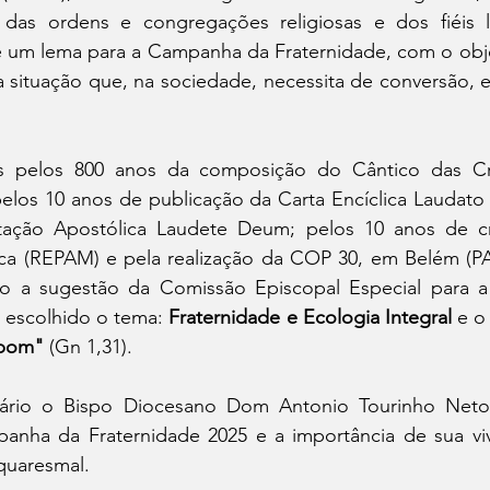
as ordens e congregações religiosas e dos fiéis le
um lema para a Campanha da Fraternidade, com o obje
 situação que, na sociedade, necessita de conversão, e
s pelos 800 anos da composição do Cântico das Cri
pelos 10 anos de publicação da Carta Encíclica Laudato S
tação Apostólica Laudete Deum; pelos 10 anos de cr
ca (REPAM) e pela realização da COP 30, em Belém (PA),
o a sugestão da Comissão Episcopal Especial para a
i escolhido o tema:
 Fraternidade e Ecologia Integral
 e o
 bom" 
(Gn 1,31).
ário o Bispo Diocesano Dom Antonio Tourinho Neto 
nha da Fraternidade 2025 e a importância de sua viv
 quaresmal.