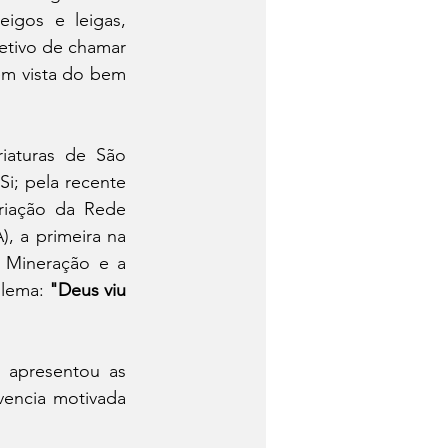
igos e leigas, 
tivo de chamar 
m vista do bem 
aturas de São 
i; pela recente 
iação da Rede 
 a primeira na 
 Mineração e a 
 lema: 
"Deus viu 
apresentou as 
encia motivada 