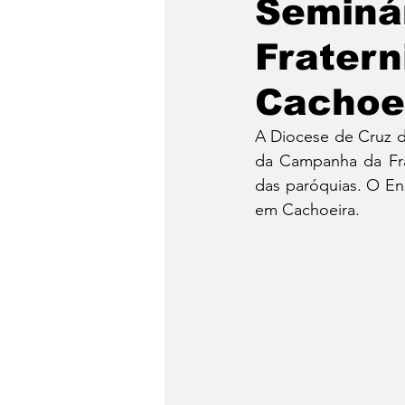
Seminá
Fratern
Cachoe
A Diocese de Cruz d
da Campanha da Frat
das paróquias. O En
em Cachoeira.