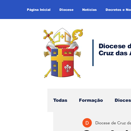
Página Inicial
Diocese
Notícias
Decretos e N
Diocese 
Cruz das 
Todas
Formação
Dioce
Diocese de Cruz d