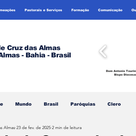
omeações
Pastorais e Serviços
Formação
Comunicação
Ou
de Cruz das Almas
Almas - Bahia - Brasil
Dom Antonio Tourin
Bispo Diocesa
se
Mundo
Brasil
Paróquias
Clero
as Almas
23 de fev. de 2025
2 min de leitura