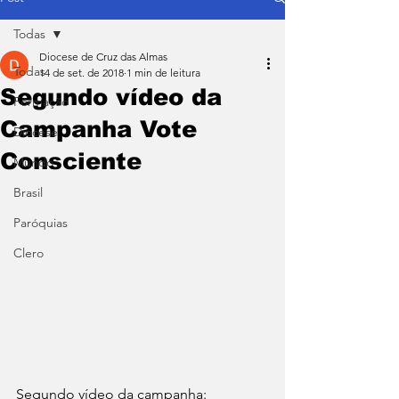
Todas
Diocese de Cruz das Almas
Todas
14 de set. de 2018
1 min de leitura
Segundo vídeo da
Formação
Campanha Vote
Diocese
Consciente
Mundo
Brasil
Paróquias
Clero
Segundo vídeo da campanha: