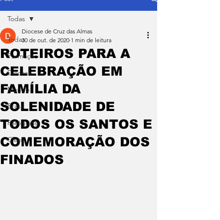
Todas
Diocese de Cruz das Almas
Todas
30 de out. de 2020
1 min de leitura
ROTEIROS PARA A
Formação
CELEBRAÇÃO EM
Diocese
FAMÍLIA DA
Mundo
SOLENIDADE DE
Brasil
TODOS OS SANTOS E
Paróquias
COMEMORAÇÃO DOS
Clero
FINADOS