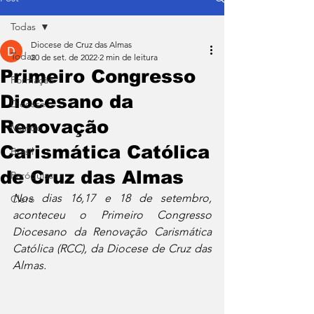
Todas
Diocese de Cruz das Almas
Todas
20 de set. de 2022
2 min de leitura
Primeiro Congresso
Formação
Diocesano da
Diocese
Renovação
Mundo
Carismática Católica
Brasil
de Cruz das Almas
Paróquias
Nos dias 16,17 e 18 de setembro, 
Clero
aconteceu o Primeiro Congresso 
Diocesano da Renovação Carismática 
Católica (RCC), da Diocese de Cruz das 
Almas.