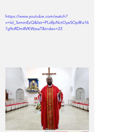
https://www.youtube.com/watch?
v=Izl_3vmmEzQ&list=PLdfpNctOye5Op8hz16
7g9oRDm8VKWzsaT&index=23