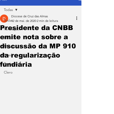
Todas
Diocese de Cruz das Almas
Todas
12 de mai. de 2020
2 min de leitura
Presidente da CNBB
Formação
emite nota sobre a
Diocese
discussão da MP 910
Mundo
da regularização
Brasil
fundiária
Paróquias
Clero