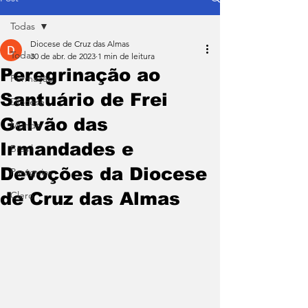
Todas
Diocese de Cruz das Almas
Todas
30 de abr. de 2023
1 min de leitura
Peregrinação ao
Formação
Santuário de Frei
Diocese
Galvão das
Mundo
Irmandades e
Brasil
Devoções da Diocese
Paróquias
de Cruz das Almas
Clero