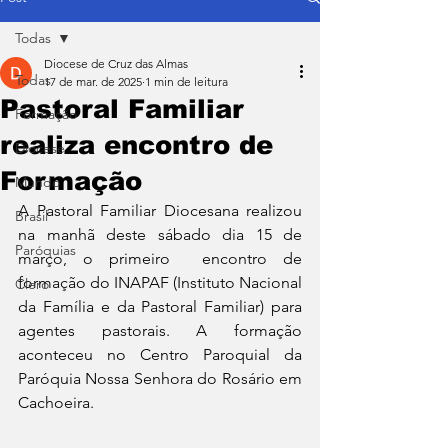
Todas
Diocese de Cruz das Almas
Todas
17 de mar. de 2025
1 min de leitura
Pastoral Familiar
Formação
realiza encontro de
Diocese
Formação
Mundo
A Pastoral Familiar Diocesana realizou 
Brasil
na manhã deste sábado dia 15 de 
Paróquias
março, o primeiro  encontro de 
formação do INAPAF (Instituto Nacional 
Clero
da Família e da Pastoral Familiar) para 
agentes pastorais. A formação 
aconteceu no Centro Paroquial da 
Paróquia Nossa Senhora do Rosário em 
Cachoeira.