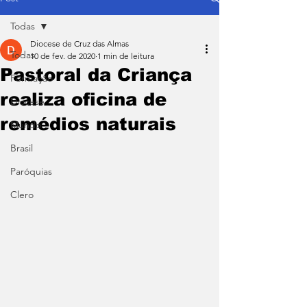
Todas
Diocese de Cruz das Almas
Todas
10 de fev. de 2020
1 min de leitura
Pastoral da Criança
Formação
realiza oficina de
Diocese
remédios naturais
Mundo
Brasil
Paróquias
Clero