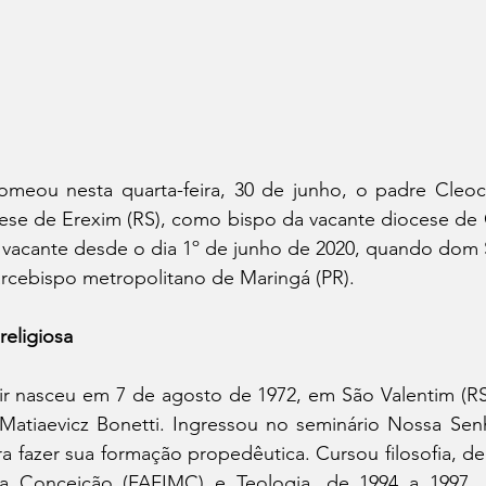
meou nesta quarta-feira, 30 de junho, o padre Cleocir 
cese de Erexim (RS), como bispo da vacante diocese de 
 vacante desde o dia 1º de junho de 2020, quando dom S
cebispo metropolitano de Maringá (PR).
 religiosa
 nasceu em 7 de agosto de 1972, em São Valentim (RS), 
 Matiaevicz Bonetti. Ingressou no seminário Nossa Senh
a fazer sua formação propedêutica. Cursou filosofia, de 
a Conceição (FAFIMC) e Teologia, de 1994 a 1997, n