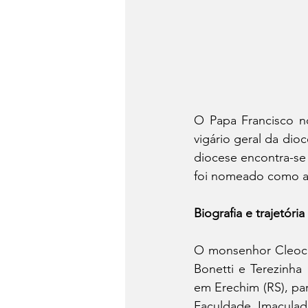
O Papa Francisco no
vigário geral da dio
diocese encontra-se
foi nomeado como ar
Biografia e trajetória
O monsenhor Cleocir
Bonetti e Terezinha
em Erechim (RS), par
Faculdade Imaculad