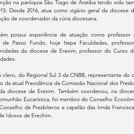
ção na paróquia São Tiago de Aratiba tendo sido tam
015. Desde 2016, atua como vigário geral da diocese d
ção de coordenador da cúria diocesana.
m possui experiência de atuação como professor no
l de Passo Fundo, hoje Itepa Faculdades, professo
nidades da diocese de Erexim, professor do Curso de
ldades.
o clero, do Regional Sul 3 da CNBB, representante do c
 da atual Presidência da Comissão Nacional dos Presbít
l da diocese de Erexim. Também coordenou, na diocese
Comunhão Eucarística, foi membro do Conselho Econômi
Conselho de Presbíteros e capelão das Irmãs Francisca
 de Idosos de Erechim.