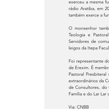
exerceu a mesma fun
rádio Aratiba, em 2
também exerce a fun
O monsenhor també
Teologia e Pastora
Servidores de comu
leigos da Itepa Facu
Foi representante d
de Erexim. É membro
Pastoral Presbitera
extraordinários da 
de Consultores, do 
Família e do Lar Lar
Via: CNBB