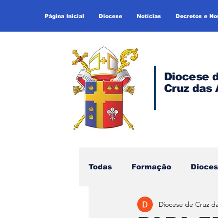
Página Inicial
Diocese
Notícias
Decretos e N
Diocese 
Cruz das 
Todas
Formação
Dioce
Diocese de Cruz d