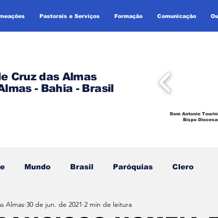
omeações
Pastorais e Serviços
Formação
Comunicação
Ou
de Cruz das Almas
Almas - Bahia - Brasil
Dom Antonio Tourin
Bispo Diocesa
se
Mundo
Brasil
Paróquias
Clero
as Almas
30 de jun. de 2021
2 min de leitura