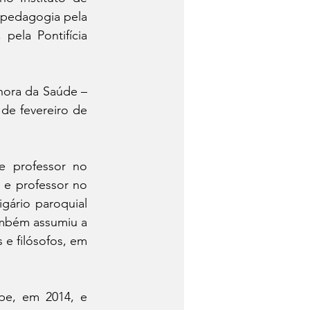
opedagogia pela 
ela Pontifícia 
ora da Saúde – 
de fevereiro de 
 professor no 
e professor no 
ário paroquial 
mbém assumiu a 
 filósofos, em 
e, em 2014, e 