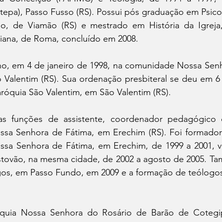
(Itepa), Passo Fusso (RS). Possui pós graduação em Psic
, de Viamão (RS) e mestrado em História da Igreja, p
iana, de Roma, concluído em 2008.
o, em 4 de janeiro de 1998, na comunidade Nossa Senh
 Valentim (RS). Sua ordenação presbiteral se deu em 6 
aróquia São Valentim, em São Valentim (RS).
s funções de assistente, coordenador pedagógico e
sa Senhora de Fátima, em Erechim (RS). Foi formador 
sa Senhora de Fátima, em Erechim, de 1999 a 2001, vig
stovão, na mesma cidade, de 2002 a agosto de 2005. Ta
os, em Passo Fundo, em 2009 e a formação de teólogos e
quia Nossa Senhora do Rosário de Barão de Cotegip