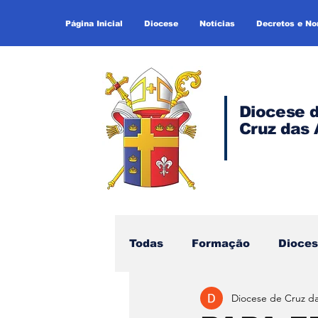
Página Inicial
Diocese
Notícias
Decretos e N
Diocese 
Cruz das 
Todas
Formação
Dioce
Diocese de Cruz d