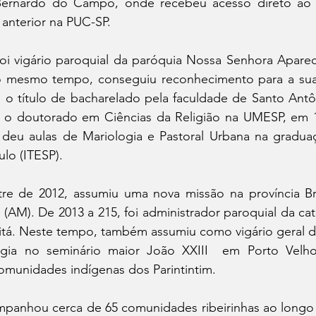
Bernardo do Campo, onde recebeu acesso direto ao 
anterior na PUC-SP.
foi vigário paroquial da paróquia Nossa Senhora Aparec
 mesmo tempo, conseguiu reconhecimento para a sua
 o título de bacharelado pela faculdade de Santo Antôn
u o doutorado em Ciências da Religião na UMESP, em 
deu aulas de Mariologia e Pastoral Urbana na graduaçã
lo (ITESP).
e de 2012, assumiu uma nova missão na província Bra
(AM). De 2013 a 215, foi administrador paroquial da cat
á. Neste tempo, também assumiu como vigário geral da
gia no seminário maior João XXIII  em Porto Velho.
munidades indígenas dos Parintintim.
mpanhou cerca de 65 comunidades ribeirinhas ao longo 