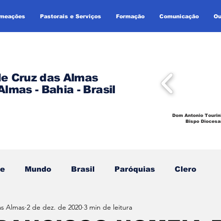
omeações
Pastorais e Serviços
Formação
Comunicação
Ou
de Cruz das Almas
Almas - Bahia - Brasil
Dom Antonio Tourin
Bispo Diocesa
se
Mundo
Brasil
Paróquias
Clero
as Almas
2 de dez. de 2020
3 min de leitura