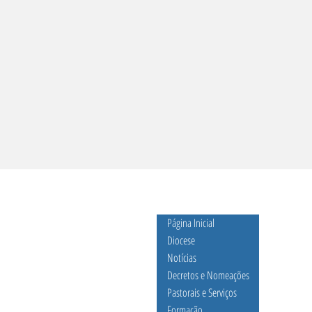
Página Inicial
Diocese
Notícias
Decretos e Nomeações
Centro
CNBB lança Diretrizes
Dio
Pastorais e Serviços
 BA.
Gerais da Ação
Alm
Formação