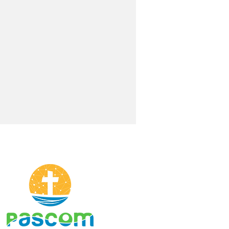
cese de Cruz das
as participa da 44ª