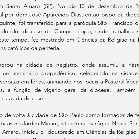
m Santo Amaro (SP). No dia 10 de dezembro de 19
l por dom José Aparecido Dias, então bispo da dioces
uinte, foi transferido para a paróquia São Francisco de
edondo, diocese de Campo Limpo, onde trabalhou s
Neste tempo, fez mestrado em Ciências da Religião na 
ns católicos da periferia.
orou na cidade de Registro, onde assumiu a Pastor
u um seminário propedêutico, celebrando na cidade 
verbitas em férias, animando nos locais a Pastoral Vocac
os, a função de vigário geral da diocese. Também
ristas da diocese.
 de volta à cidade de São Paulo como formador de te
bitas no Jardim Miriam, situado na paróquia Nossa Senh
 Amaro. Iniciou o  doutorado em Ciências da Religião n