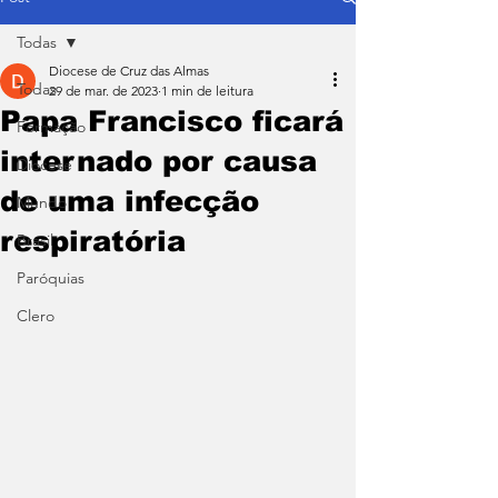
Todas
Diocese de Cruz das Almas
Todas
29 de mar. de 2023
1 min de leitura
Papa Francisco ficará
Formação
internado por causa
Diocese
de uma infecção
Mundo
respiratória
Brasil
Paróquias
Clero