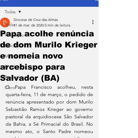
Todas
Diocese de Cruz das Almas
Todas
11 de mar. de 2020
5 min de leitura
Papa acolhe renúncia
Formação
de dom Murilo Krieger
Diocese
e nomeia novo
Mundo
arcebispo para
Brasil
Salvador (BA)
Paróquias
O Papa Francisco acolheu, nesta 
Clero
quarta-feira, 11 de março, o pedido de 
renúncia apresentado por dom Murilo 
Sebastião Ramos Krieger ao governo 
pastoral da arquidiocese São Salvador 
da Bahia, a Sé Primacial do Brasil. No 
mesmo ato, o Santo Padre nomeou 