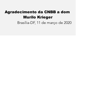
Agradecimento da CNBB a dom 
Murilo Krieger
Brasília-DF, 11 de março de 2020
Estimado irmão, Murilo Sebastião 
Ramos Krieger, saúde e paz!
A Conferência Nacional dos Bispos do 
Brasil (CNBB) manifesta agradecimento 
a Deus por sua trajetória episcopal, 
especialmente sua dedicação à Igreja 
no Brasil e na arquidiocese de São 
Salvador da Bahia, primaz do Brasil.
É grande nossa gratidão ao recordar a 
sua contribuição para a caminhada da 