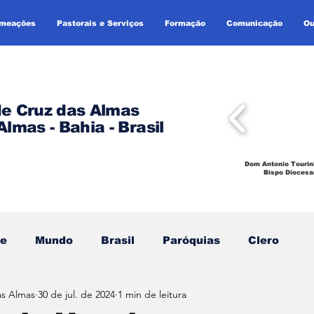
omeações
Pastorais e Serviços
Formação
Comunicação
Ou
de Cruz das Almas
Almas - Bahia - Brasil
Dom Antonio Tourin
Bispo Diocesa
se
Mundo
Brasil
Paróquias
Clero
as Almas
30 de jul. de 2024
1 min de leitura