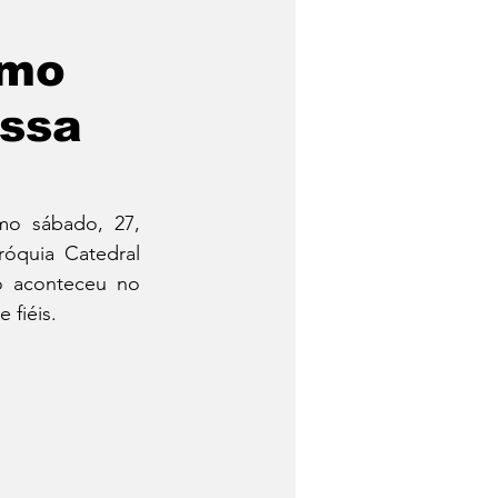
imo
issa
o sábado, 27, 
óquia Catedral 
 aconteceu no 
 fiéis.