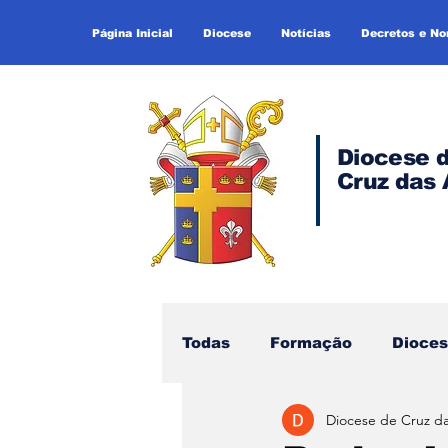
Página Inicial
Diocese
Notícias
Decretos e N
Diocese 
Cruz das 
Todas
Formação
Dioce
Diocese de Cruz d