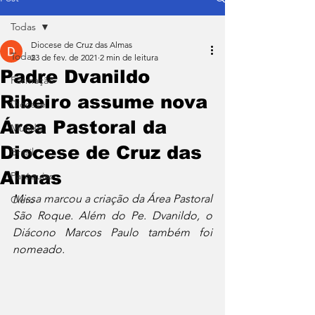
Todas
Diocese de Cruz das Almas
Todas
23 de fev. de 2021
2 min de leitura
Padre Dvanildo
Formação
Ribeiro assume nova
Diocese
Área Pastoral da
Mundo
Diocese de Cruz das
Brasil
Almas
Paróquias
Missa marcou a criação da Área Pastoral 
Clero
São Roque. Além do Pe. Dvanildo, o 
Diácono Marcos Paulo também foi 
nomeado. 