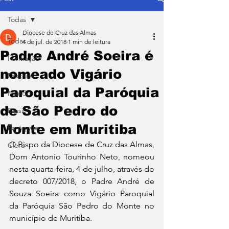
Todas
Diocese de Cruz das Almas
Todas
4 de jul. de 2018
1 min de leitura
Padre André Soeira é
Formação
nomeado Vigário
Diocese
Paroquial da Paróquia
Mundo
de São Pedro do
Brasil
Monte em Muritiba
Paróquias
O Bispo da Diocese de Cruz das Almas, 
Clero
Dom Antonio Tourinho Neto, nomeou 
nesta quarta-feira, 4 de julho, através do 
decreto 007/2018, o Padre André de 
Souza Soeira como Vigário Paroquial 
da Paróquia São Pedro do Monte no 
município de Muritiba.