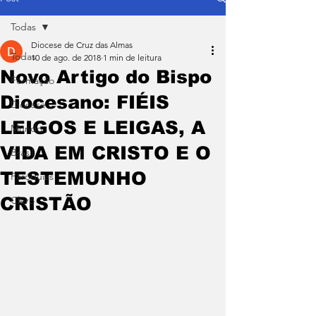
Todas
Diocese de Cruz das Almas
Todas
10 de ago. de 2018
1 min de leitura
Novo Artigo do Bispo
Formação
Diocesano: FIÉIS
Diocese
LEIGOS E LEIGAS, A
Mundo
VIDA EM CRISTO E O
Brasil
TESTEMUNHO
Paróquias
CRISTÃO
Clero