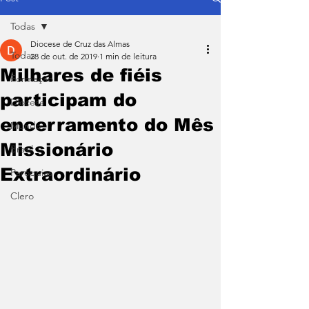
Todas
Diocese de Cruz das Almas
Todas
28 de out. de 2019
1 min de leitura
Milhares de fiéis
Formação
participam do
Diocese
encerramento do Mês
Mundo
Missionário
Brasil
Extraordinário
Paróquias
Clero