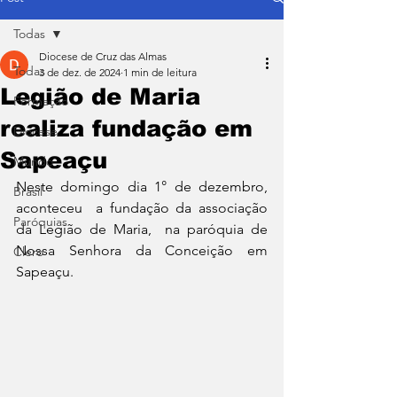
Todas
Diocese de Cruz das Almas
Todas
3 de dez. de 2024
1 min de leitura
Legião de Maria
Formação
realiza fundação em
Diocese
Sapeaçu
Mundo
Neste domingo dia 1° de dezembro, 
Brasil
aconteceu  a fundação da associação 
Paróquias
da Legião de Maria,  na paróquia de 
Nossa Senhora da Conceição em 
Clero
Sapeaçu. 