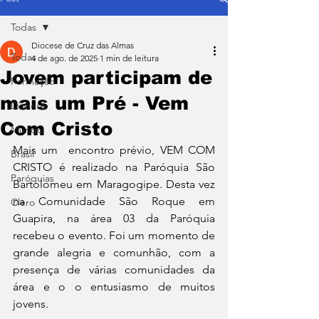
Todas
Diocese de Cruz das Almas
Todas
4 de ago. de 2025
1 min de leitura
Jovem participam de
Formação
mais um Pré - Vem
Diocese
Com Cristo
Mundo
Mais um  encontro prévio, VEM COM 
Brasil
CRISTO é realizado na Paróquia São 
Paróquias
Bartolomeu em Maragogipe. Desta vez 
na Comunidade São Roque em 
Clero
Guapira, na área 03 da Paróquia 
recebeu o evento. Foi um momento de 
grande alegria e comunhão, com a 
presença de várias comunidades da 
área e o o entusiasmo de muitos 
jovens.