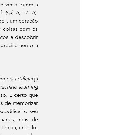
e ver a quem a 
f. 
Sab
 6, 12-16). 
cil, um coração 
s coisas com os 
tos e descobrir 
 precisamente a 
ência artificial
 já 
achine learning
so. É certo que 
s de memorizar 
odificar o seu 
manas; mas de 
tência, crendo-