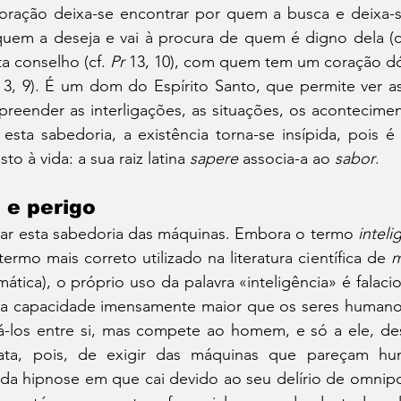
oração deixa-se encontrar por quem a busca e deixa-s
quem a deseja e vai à procura de quem é digno dela (c
 conselho (cf. 
Pr
 13, 10), com quem tem um coração dó
 3, 9). É um dom do Espírito Santo, que permite ver a
reender as interligações, as situações, os acontecimen
esta sabedoria, a existência torna-se insípida, pois é
o à vida: a sua raiz latina 
sapere
 associa-a ao 
sabor
.
 e perigo
r esta sabedoria das máquinas. Embora o termo 
intelig
ermo mais correto utilizado na literatura científica de 
m
tica), o próprio uso da palavra «inteligência» é falacio
a capacidade imensamente maior que os seres humano
á-los entre si, mas compete ao homem, e só a ele, desc
rata, pois, de exigir das máquinas que pareçam hu
a hipnose em que cai devido ao seu delírio de omnipo