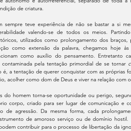
te autónomo e autorreferencial, separado de toda a li
dição de criatura.
sempre teve experiência de não se bastar a si mes
erabilidade valendo-se de todos os meios. Partindo
stóricos, utilizados como prolongamento dos braços, 
ção como extensão da palavra, chegamos hoje às 
uncionam como auxílio do pensamento. Entretanto ca
 contaminada pela tentação primordial de se tornar 
sto é, a tentação de querer conquistar com as próprias fo
rio, acolher como dom de Deus e viver na relação com o
s do homem torna-se oportunidade ou perigo, segund
rio corpo, criado para ser lugar de comunicação e 
nto de agressão. Da mesma forma, cada prolongamen
trumento de amoroso serviço ou de domínio hostil. 
al podem contribuir para o processo de libertação da ignorâ