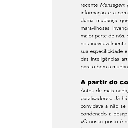
recente 
Mensagem p
informação e a comun
duma mudança que a
maravilhosas invenç
maior parte de nós,
nos inevitavelmente
sua especificidade 
das inteligências a
para o bem a mudanç
A partir do c
Antes de mais nada, 
paralisadores. Já h
convidava a não se 
condenado a desapa
«O nosso posto é no