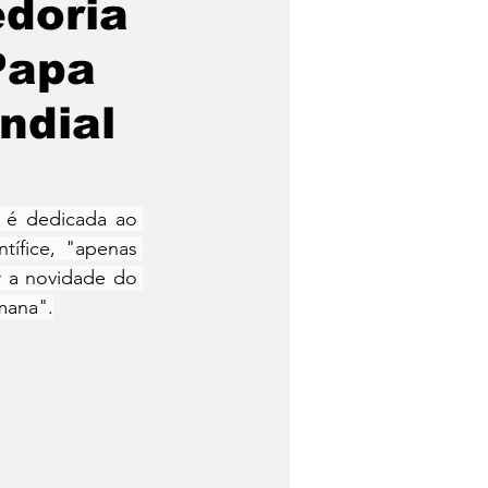
edoria
Papa
ndial
é dedicada ao 
ífice, "apenas 
 a novidade do 
mana".