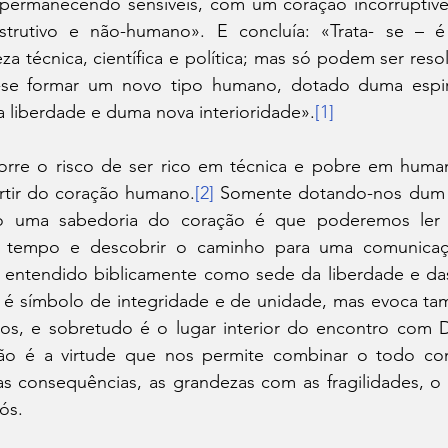
ermanecendo sensíveis, com um coração incorruptível
trutivo e não-humano». E concluía: «Trata- se – é
a técnica, científica e política; mas só podem ser reso
e formar um novo tipo humano, dotado duma espirit
 liberdade e duma nova interioridade».
[1]
rre o risco de ser rico em técnica e pobre em human
rtir do coração humano.
[2]
 Somente dotando-nos dum ol
o uma sabedoria do coração é que poderemos ler e 
 tempo e descobrir o caminho para uma comunicaç
entendido biblicamente como sede da liberdade e das
, é símbolo de integridade e de unidade, mas evoca tam
os, e sobretudo é o lugar interior do encontro com De
ão é a virtude que nos permite combinar o todo com
s consequências, as grandezas com as fragilidades, o
ós.