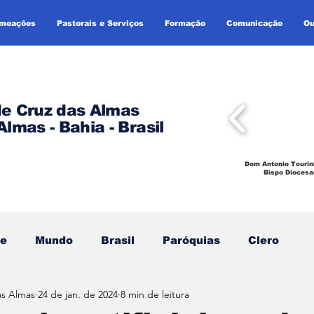
omeações
Pastorais e Serviços
Formação
Comunicação
Ou
de Cruz das Almas
Almas - Bahia - Brasil
Dom Antonio Tourin
Bispo Diocesa
se
Mundo
Brasil
Paróquias
Clero
as Almas
24 de jan. de 2024
8 min de leitura