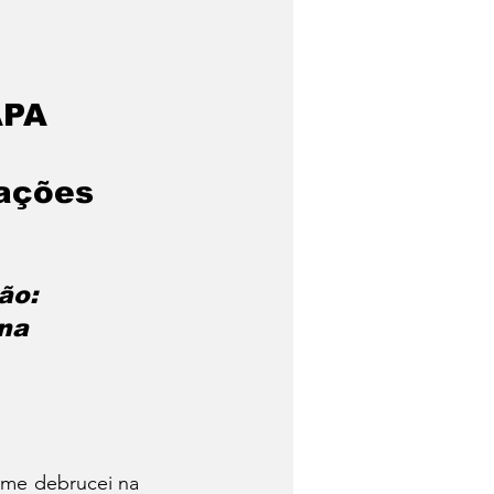
PA 
ações 
ão:
na
 me debrucei na 