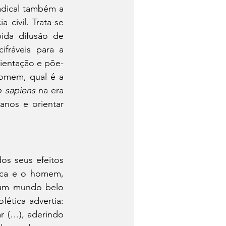
adical também a 
civil. Trata-se 
da difusão de 
fráveis para a 
rientação e põe-
omem, qual é a 
 sapiens
 na era 
nos e orientar 
os seus efeitos 
ica e o homem, 
 um mundo belo 
tica advertia: 
 (…), aderindo 