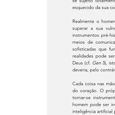
se sujeito totalmen
esquecido da sua con
Realmente o homem 
superar a sua vuln
instrumentos pré-hi
meios de comunica
sofisticadas que f
realidades pode ser
Deus (cf. 
Gen
 3), i
deveria, pelo contrá
Cada coisa nas mão
do coração. O próp
tornar-se instrume
homem pode ser ins
inteligência artifici