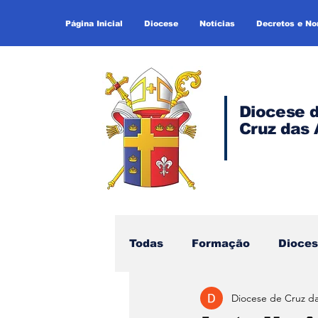
Página Inicial
Diocese
Notícias
Decretos e N
Diocese 
Cruz das 
Todas
Formação
Dioce
Diocese de Cruz d