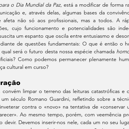
ara o Dia Mundial da Paz
, está a modificar de forma r
icação e, através delas, algumas bases da convivência 
feta não só aos profissionais, mas a todos. A rápi
ões, cujo funcionamento e potencialidades são indeci
 suscita um espanto que oscila entre entusiasmo e deso
 diante de questões fundamentais: O que é então o h
e qual será o futuro desta nossa espécie chamada 
homo
rtificiais? Como podemos permanecer plenamente huma
a cultural em curso?
oração
convém limpar o terreno das leituras catastróficas e d
á um século Romano Guardini, refletindo sobre a técn
inveterar contra o «novo» na tentativa de «conservar
recer». Ao mesmo tempo, porém, com veemência profé
 devir. Devemos inserir-nos nele, cada um no seu lugar