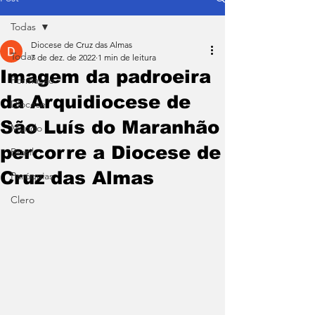
Todas
Diocese de Cruz das Almas
Todas
7 de dez. de 2022
1 min de leitura
Imagem da padroeira
Formação
da Arquidiocese de
Diocese
São Luís do Maranhão
Mundo
percorre a Diocese de
Brasil
Cruz das Almas
Paróquias
Clero