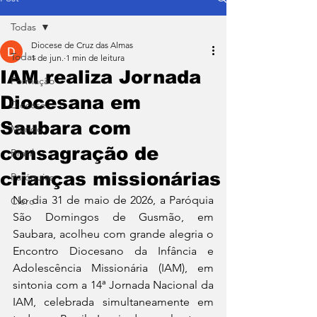
Todas
Diocese de Cruz das Almas
Todas
1 de jun.
1 min de leitura
IAM realiza Jornada
Formação
Diocesana em
Diocese
Saubara com
Mundo
consagração de
Brasil
crianças missionárias
Paróquias
No dia 31 de maio de 2026, a Paróquia 
Clero
São Domingos de Gusmão, em 
Saubara, acolheu com grande alegria o 
Encontro Diocesano da Infância e 
Adolescência Missionária (IAM), em 
sintonia com a 14ª Jornada Nacional da 
IAM, celebrada simultaneamente em 