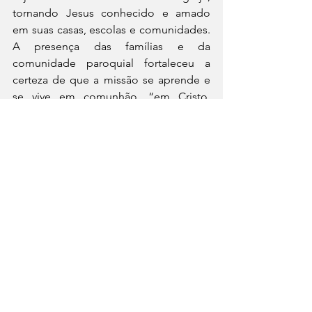
tornando Jesus conhecido e amado 
em suas casas, escolas e comunidades. 
A presença das famílias e da 
comunidade paroquial fortaleceu a 
certeza de que a missão se aprende e 
se vive em comunhão, “em Cristo, 
formando um só corpo”. 
Diocese
Paróquias
Ver tudo
Posts recentes