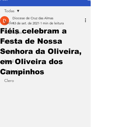
Todas
Diocese de Cruz das Almas
Todas
13 de set. de 2021
1 min de leitura
Fiéis celebram a
Formação
Festa de Nossa
Diocese
Senhora da Oliveira,
Mundo
em Oliveira dos
Brasil
Campinhos
Paróquias
Clero