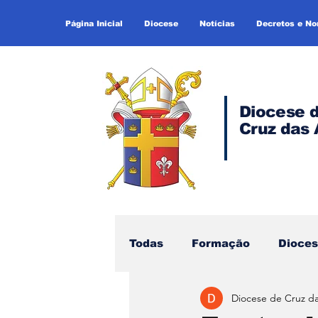
Página Inicial
Diocese
Notícias
Decretos e N
Diocese 
Cruz das 
Todas
Formação
Dioce
Diocese de Cruz d