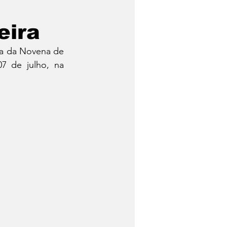
eira
a da Novena de 
 de julho, na 