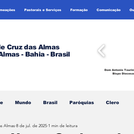
omeações
Pastorais e Serviços
Formação
Comunicação
Ou
de Cruz das Almas
Almas - Bahia - Brasil
Dom Antonio Tourin
Bispo Diocesa
se
Mundo
Brasil
Paróquias
Clero
as Almas
8 de jul. de 2025
1 min de leitura