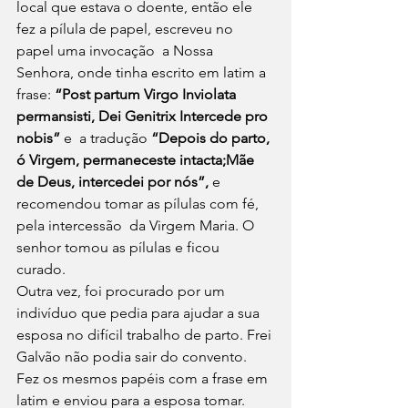
local que estava o doente, então ele 
fez a pílula de papel, escreveu no 
papel uma invocação  a Nossa 
Senhora, onde tinha escrito em latim a 
frase: 
“Post partum Virgo Inviolata 
permansisti, Dei Genitrix Intercede pro 
nobis” 
e  a tradução
 “Depois do parto, 
ó Virgem, permaneceste intacta;Mãe 
de Deus, intercedei por nós”,
 e 
recomendou tomar as pílulas com fé, 
pela intercessão  da Virgem Maria. O 
senhor tomou as pílulas e ficou 
curado.  
Outra vez, foi procurado por um 
indivíduo que pedia para ajudar a sua 
esposa no difícil trabalho de parto. Frei 
Galvão não podia sair do convento. 
Fez os mesmos papéis com a frase em 
latim e enviou para a esposa tomar. 