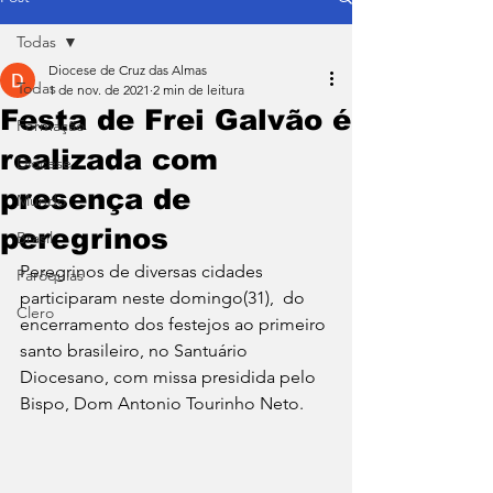
Todas
Diocese de Cruz das Almas
Todas
1 de nov. de 2021
2 min de leitura
Festa de Frei Galvão é
Formação
realizada com
Diocese
presença de
Mundo
peregrinos
Brasil
Peregrinos de diversas cidades 
Paróquias
participaram neste domingo(31),  do 
Clero
encerramento dos festejos ao primeiro 
santo brasileiro, no Santuário 
Diocesano, com missa presidida pelo 
Bispo, Dom Antonio Tourinho Neto.