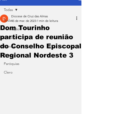
Todas
Diocese de Cruz das Almas
Todas
15 de mar. de 2023
1 min de leitura
Dom Tourinho
Formação
participa de reunião
Diocese
do Conselho Episcopal
Mundo
Regional Nordeste 3
Brasil
Paróquias
Clero