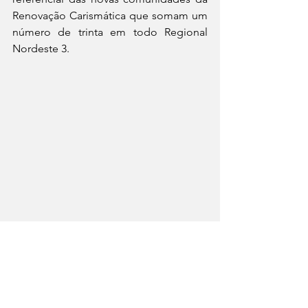
Renovação Carismática que somam um 
número de trinta em todo Regional 
Nordeste 3.
Encontro dos fundadores das novas 
comunidades com os bispos do Regional 
Nordeste 3 promovido por Dom Antonio 
Tourinho.