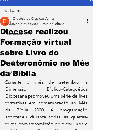
Todas
Diocese de Cruz das Almas
Todas
6 de out. de 2020
1 min de leitura
Diocese realizou
Formação
Formação virtual
Diocese
sobre Livro do
Mundo
Deuteronômio no Mês
Brasil
da Bíblia
Paróquias
Durante o mês de setembro, a 
Clero
Dimensão Bíblico-Catequética 
Diocesana promoveu uma série de lives 
formativas em comemoração ao Mês 
da Bíblia 2020. A programação 
aconteceu durante todas as quartas-
feiras, com transmissão pelo YouTube e 