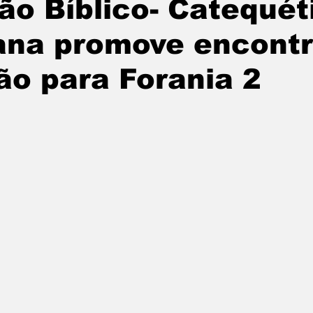
o Bíblico- Catequét
ana promove encontr
o para Forania 2