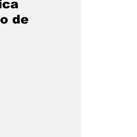
ica
o de