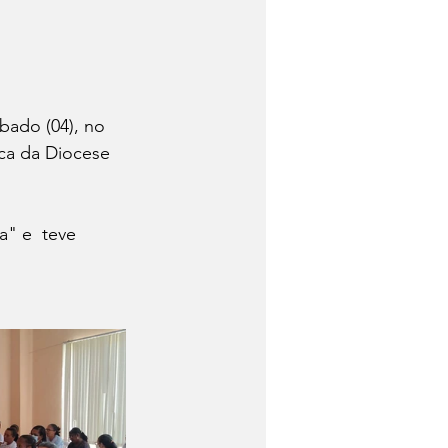
bado (04), no 
ca da Diocese 
" e  teve  