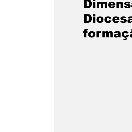
Dimensã
Dioces
formaçã