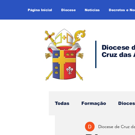
Página Inicial
Diocese
Notícias
Decretos e N
Diocese 
Cruz das 
Todas
Formação
Dioce
Diocese de Cruz d