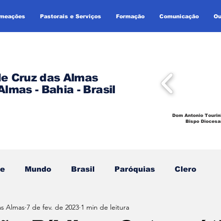
omeações
Pastorais e Serviços
Formação
Comunicação
Ou
de Cruz das Almas
Almas - Bahia - Brasil
Dom Antonio Tourin
Bispo Diocesa
se
Mundo
Brasil
Paróquias
Clero
as Almas
7 de fev. de 2023
1 min de leitura