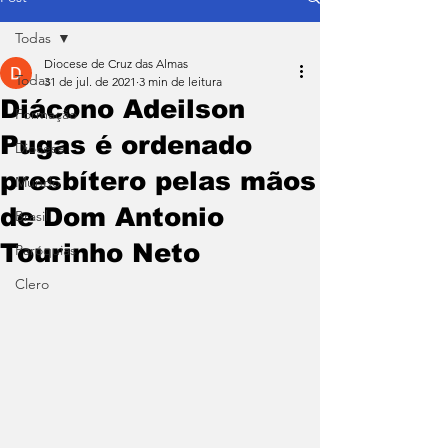
Todas
Diocese de Cruz das Almas
Todas
31 de jul. de 2021
3 min de leitura
Diácono Adeilson
Formação
Pugas é ordenado
Diocese
presbítero pelas mãos
Mundo
de Dom Antonio
Brasil
Tourinho Neto
Paróquias
Clero