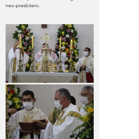
neo-presbítero.