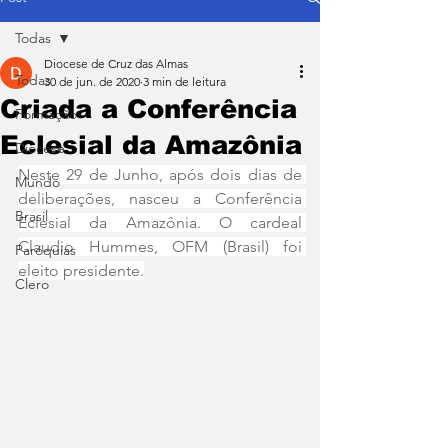
Todas
Diocese de Cruz das Almas
Todas
30 de jun. de 2020
3 min de leitura
Criada a Conferência
Formação
Eclesial da Amazônia
Diocese
Neste 29 de Junho, após dois dias de 
Mundo
deliberações, nasceu a Conferência 
Brasil
Eclesial da Amazônia. O cardeal 
Claudio Hummes, OFM (Brasil) foi 
Paróquias
eleito presidente.
Clero