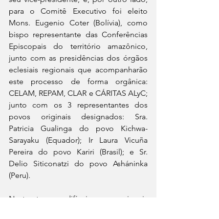
para o Comitê Executivo foi eleito 
Mons. Eugenio Coter (Bolívia), como 
bispo representante das Conferências 
Episcopais do território amazônico, 
junto com as presidências dos órgãos 
eclesiais regionais que acompanharão 
este processo de forma orgânica: 
CELAM, REPAM, CLAR e CÁRITAS ALyC; 
junto com os 3 representantes dos 
povos originais designados: Sra. 
Patricia Gualinga do povo Kichwa-
Sarayaku (Equador); Ir Laura Vicuña 
Pereira do povo Kariri (Brasil); e Sr. 
Delio Siticonatzi do povo Asháninka 
(Peru).
Nestes tempos difíceis e excepcionais 
para a humanidade, quando a 