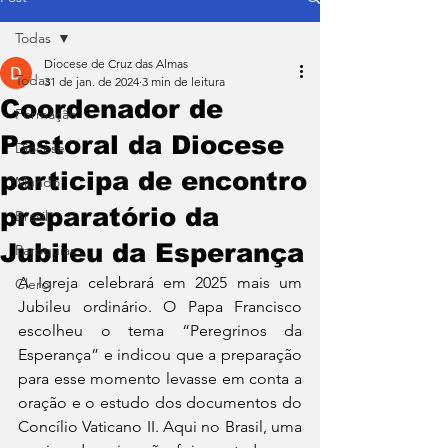
Todas
Diocese de Cruz das Almas
Todas
31 de jan. de 2024
3 min de leitura
Coordenador de
Formação
Pastoral da Diocese
Diocese
participa de encontro
Mundo
preparatório da
Brasil
Jubileu da Esperança
Paróquias
A Igreja celebrará em 2025 mais um 
Clero
Jubileu ordinário. O Papa Francisco 
escolheu o tema “Peregrinos da 
Esperança” e indicou que a preparação 
para esse momento levasse em conta a 
oração e o estudo dos documentos do 
Concílio Vaticano II. Aqui no Brasil, uma 