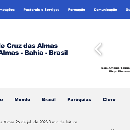
omeações
Pastorais e Serviços
Formação
Comunicação
Ou
de Cruz das Almas
Almas - Bahia - Brasil
Dom Antonio Tourin
Bispo Diocesa
se
Mundo
Brasil
Paróquias
Clero
as Almas
26 de jul. de 2023
3 min de leitura