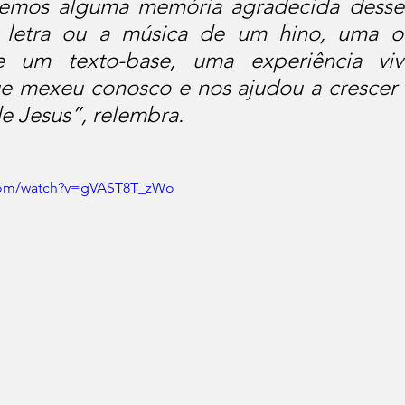
emos alguma memória agradecida desses
a letra ou a música de um hino, uma or
e um texto-base, uma experiência viv
 mexeu conosco e nos ajudou a crescer n
e Jesus”, relembra.
.com/watch?v=gVAST8T_zWo