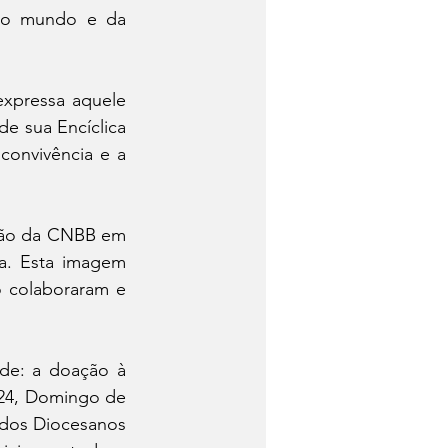
do mundo e da 
xpressa aquele 
 sua Encíclica 
convivência e a 
ção da CNBB em 
a. Esta imagem 
 colaboraram e 
e: a doação à 
24, Domingo de 
dos Diocesanos 