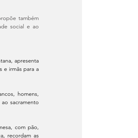
 propõe também 
e social e ao 
tana, apresenta 
e irmãs para a 
ncos, homens, 
e ao sacramento 
esa, com pão, 
a, recordam as 