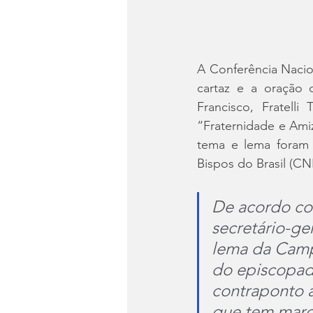
A Conferência Nacion
cartaz e a oração 
Francisco, Fratell
“Fraternidade e Amiz
tema e lema foram 
Bispos do Brasil (C
De acordo com
secretário-ge
lema da Camp
do episcopado
contraponto a
que tem marc