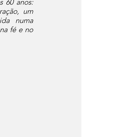
 60 anos: 
ação, um 
ida numa 
a fé e no 