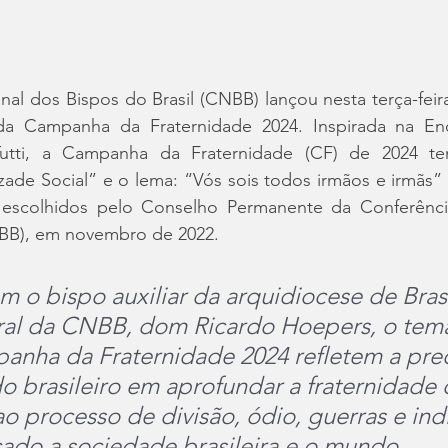
al dos Bispos do Brasil (CNBB) lançou nesta terça-feira,
da Campanha da Fraternidade 2024. Inspirada na Enc
i Tutti, a Campanha da Fraternidade (CF) de 2024 t
ade Social” e o lema: “Vós sois todos irmãos e irmãs” (M
escolhidos pelo Conselho Permanente da Conferência
NBB), em novembro de 2022.
 o bispo auxiliar da arquidiocese de Brasí
ral da CNBB, dom Ricardo Hoepers, o tema
anha da Fraternidade 2024 refletem a pr
 brasileiro em aprofundar a fraternidade
o processo de divisão, ódio, guerras e ind
ado a sociedade brasileira e o mundo.