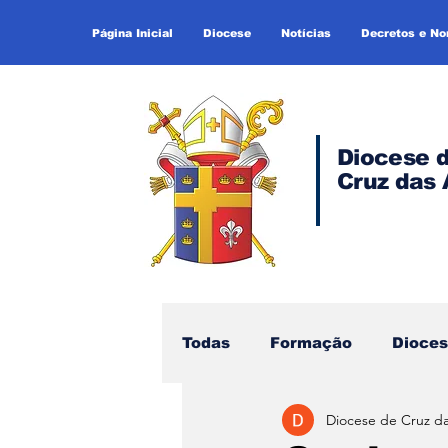
Página Inicial
Diocese
Notícias
Decretos e N
Diocese 
Cruz das 
Todas
Formação
Dioce
Diocese de Cruz d