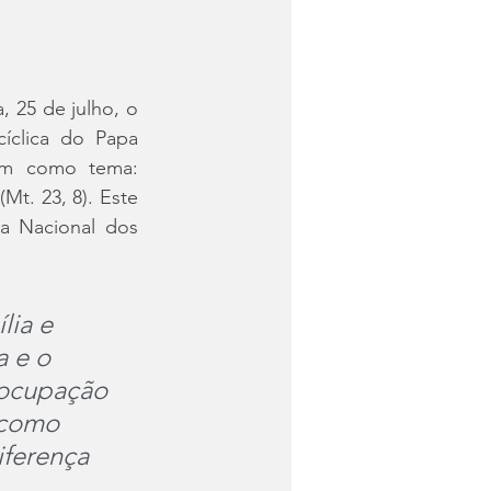
 25 de julho, o 
íclica do Papa 
em como tema: 
t. 23, 8). Este 
 Nacional dos 
lia e 
 e o 
eocupação 
 como 
iferença 