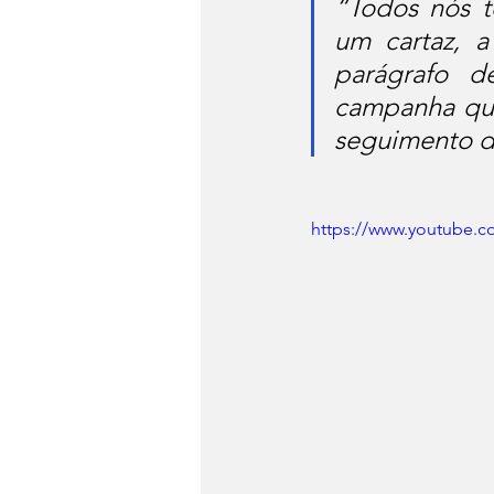
“Todos nós t
um cartaz, 
parágrafo d
campanha que
seguimento d
https://www.youtube