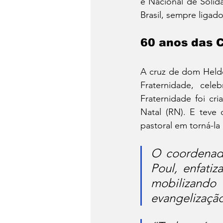
e Nacional de Solid
Brasil, sempre liga
60 anos das 
A cruz de dom Held
Fraternidade, cel
Fraternidade foi cr
Natal (RN). E teve
pastoral em torná-la
O coordenad
Poul, enfati
mobilizand
evangelização