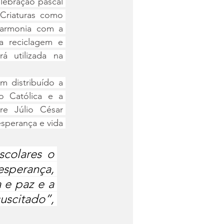
ebração pascal 
riaturas como 
armonia com a 
a reciclagem e 
 utilizada na 
 distribuído a 
 Católica e a 
e Júlio César 
sperança e vida 
colares o 
sperança, 
e paz e a 
scitado”, 