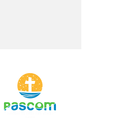
cese de Cruz das
as participa da 44ª
embleia Geral do
cato do Brasil, em
ânia