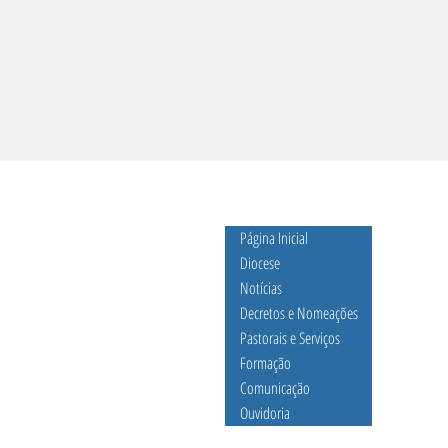
Página Inicial
Diocese
Notícias
Decretos e Nomeações
Centro
CNBB lança Diretrizes
Dio
Pastorais e Serviços
 BA.
Gerais da Ação
Alm
Formação
Evangelizadora 2026-
Ass
Comunicação
lmas.com.br
2032 e reforça chamado
Lai
Ouvidoria
à conversão missionária
Goi
da Igreja no Brasil