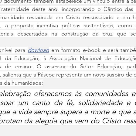
 documento também estabelece um vínculo entre a cel
aternidade deste ano, incorporando o Cântico das C
manidade restaurada em Cristo ressuscitado e em h
, a proposta incentiva práticas sustentáveis, como 
teriais descartados na construção da cruz que será
nível para 
dowload
em formato e-book e será também
al da Educação, à Associação Nacional de Educação
cas de ensino. O assessor do Setor Educação, padr
 salienta que a Páscoa representa um novo suspiro de e
os da humanidade:
lebração oferecemos às comunidades es
ssoar um canto de fé, solidariedade e e
ue a vida sempre supera a morte e que a 
brotam da alegria que vem do Cristo ressu