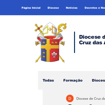
Página Inicial
Diocese
Notícias
Decretos e N
Diocese 
Cruz das 
Todas
Formação
Dioce
Diocese de Cruz d