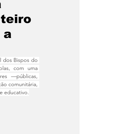
a
teiro
 a
 dos Bispos do 
olas, com uma 
es —públicas, 
ão comunitária, 
e educativo.