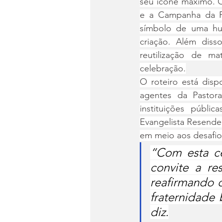
seu ícone máximo. O
e a Campanha da Fr
símbolo de uma hu
criação. Além disso
reutilização de ma
celebração.
O roteiro está dispo
agentes da Pastor
instituições públi
Evangelista Resende,
em meio aos desafi
“Com esta ce
convite a re
reafirmando q
fraternidade 
diz.