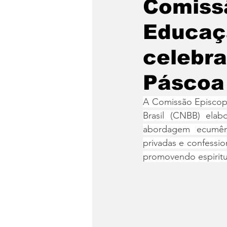
Comissã
Educaç
celebra
Páscoa
A Comissão Episcopa
Brasil (CNBB) elab
abordagem ecumênic
privadas e confessi
promovendo espiritu