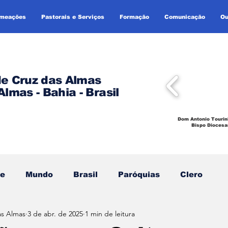
omeações
Pastorais e Serviços
Formação
Comunicação
Ou
de Cruz das Almas
Almas - Bahia - Brasil
Dom Antonio Tourin
Bispo Diocesa
se
Mundo
Brasil
Paróquias
Clero
as Almas
3 de abr. de 2025
1 min de leitura