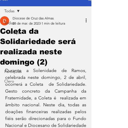
Todas
Diocese de Cruz das Almas
Todas
28 de mar. de 2023
1 min de leitura
Coleta da
Formação
Solidariedade será
Diocese
realizada neste
Mundo
domingo (2)
Brasil
Durante a Solenidade de Ramos, 
Paróquias
celebrada neste domingo, 2 de abril, 
Clero
ocorrerá a Coleta  de Solidariedade. 
Gesto concreto da Campanha da 
Fraternidade, a Coleta é 
 realizada em 
âmbito nacional. 
Neste dia, todas as 
doações financeiras realizadas pelos 
fiéis serão direcionadas para o Fundo 
Nacional e Diocesano de Solidariedade 